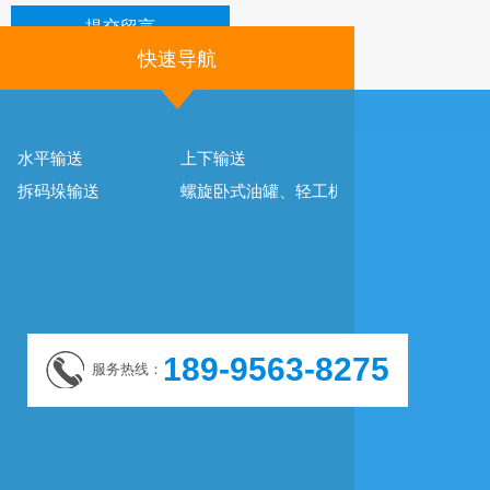
快速导航
水平输送
上下输送
拆码垛输送
螺旋卧式油罐、轻工机械
189-9563-8275
服务热线：