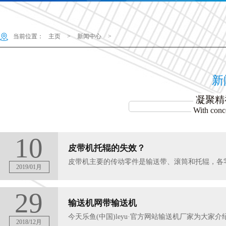
当前位置：
主页
>
新闻中心
>
新
凝聚精
With conc
10
皮带机托辊的失效？
2019/01月
29
输送机网带输送机
2018/12月