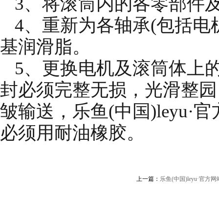
3、将滚筒内的各零部件
4、重新为各轴承(包括电
基润滑脂。
5、更换电机及滚筒体上
封必须完整无损，光滑整园
皱输送，乐鱼(中国)ley
必须用耐油橡胶。
上一篇：
乐鱼(中国)leyu·官