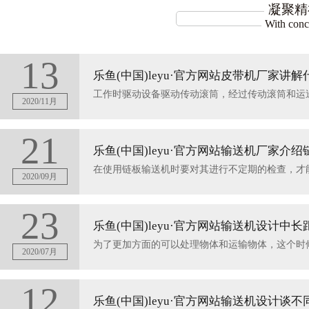
凝聚精
With conc
13
2020/11月
21
2020/09月
23
2020/07月
12