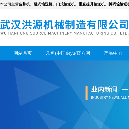
本公司主营
皮带机
、
桥式输送机
、
门式输送机
、
垂直提升输送机
、
拆码垛输送
网站首页
乐鱼(中国)leyu·官方网
产品中心
站