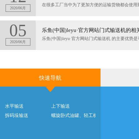
2020/06月
05
乐鱼(中国)leyu·官方网站门式输送机的相
2020/06月
快速导航
水平输送
上下输送
拆码垛输送
螺旋卧式油罐、轻工机械